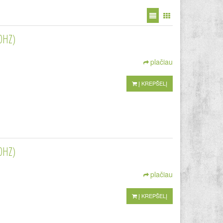
0HZ)
plačiau
Į KREPŠELĮ
0HZ)
plačiau
Į KREPŠELĮ