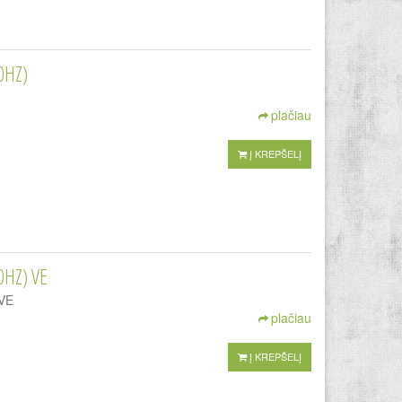
0HZ)
plačiau
Į KREPŠELĮ
0HZ) VE
VE
plačiau
Į KREPŠELĮ