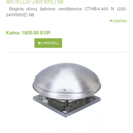
400 N (220-240V50HZ) N8
Stoginis dūmų šalinimo ventiliatorius CTHB/4-400 N (220-
240V50HZ) N8
plačiau
Kaina:
1800.00 EUR
Į KREPŠELĮ