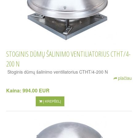
STOGINIS DŪMŲ ŠALINIMO VENTILIATORIUS CTHT/4-
200 N
Stoginis dūmų šalinimo ventiliatorius CTHT/4-200 N
plačiau
Kaina:
994.00 EUR
Į KREPŠELĮ