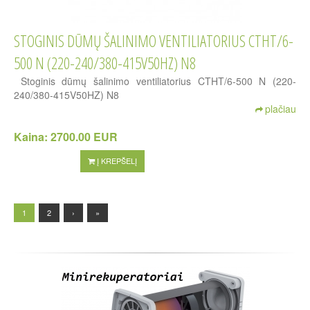
STOGINIS DŪMŲ ŠALINIMO VENTILIATORIUS CTHT/6-
500 N (220-240/380-415V50HZ) N8
Stoginis dūmų šalinimo ventiliatorius CTHT/6-500 N (220-
240/380-415V50HZ) N8
plačiau
Kaina:
2700.00 EUR
Į KREPŠELĮ
1
2
›
»