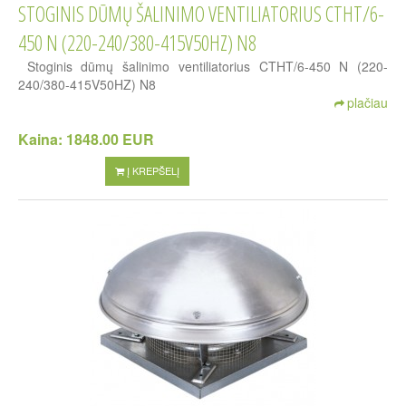
STOGINIS DŪMŲ ŠALINIMO VENTILIATORIUS CTHT/6-
450 N (220-240/380-415V50HZ) N8
Stoginis dūmų šalinimo ventiliatorius CTHT/6-450 N (220-
240/380-415V50HZ) N8
plačiau
Kaina:
1848.00 EUR
Į KREPŠELĮ