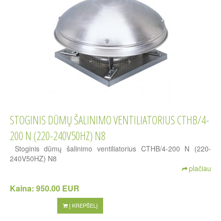
STOGINIS DŪMŲ ŠALINIMO VENTILIATORIUS CTHB/4-
200 N (220-240V50HZ) N8
Stoginis dūmų šalinimo ventiliatorius CTHB/4-200 N (220-
240V50HZ) N8
plačiau
Kaina:
950.00 EUR
Į KREPŠELĮ