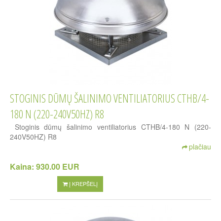
STOGINIS DŪMŲ ŠALINIMO VENTILIATORIUS CTHB/4-
180 N (220-240V50HZ) R8
Stoginis dūmų šalinimo ventiliatorius CTHB/4-180 N (220-
240V50HZ) R8
plačiau
Kaina:
930.00 EUR
Į KREPŠELĮ