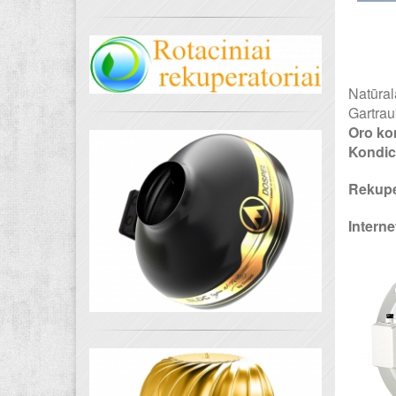
Natūra
Gartrau
Oro ko
Kondici
Rekuper
Interne