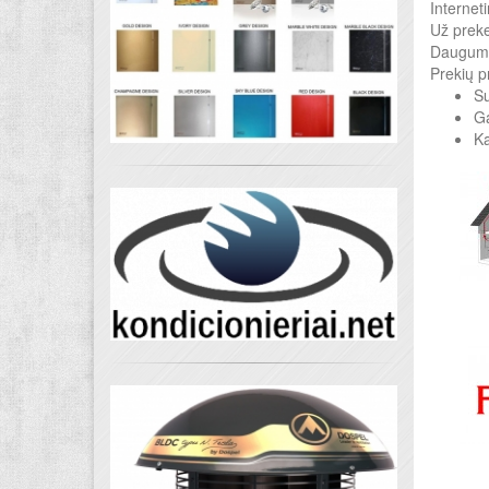
Internet
Už preke
Daugumą
Prekių p
Su
Ga
K