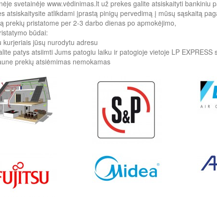
inėje svetainėje www.vėdinimas.lt už prekes galite atsiskaityti bankiniu
s atsiskaitysite atlikdami įprastą pinigų pervedimą į mūsų sąskaitą pa
 prekių pristatome per 2-3 darbo dienas po apmokėjimo,
ristatymo būdai:
 kurjeriais jūsų nurodytu adresu
lite patys atsiimti Jums patogiu laiku ir patogioje vietoje LP EXPRESS
aune prekių atsiėmimas nemokamas