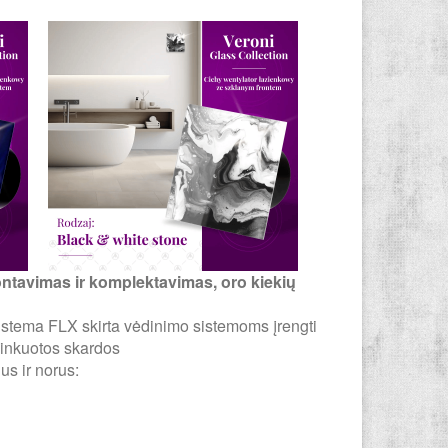
ontavimas ir komplektavimas, oro kiekių
istema FLX skirta vėdinimo sistemoms įrengti
 cinkuotos skardos
s ir norus: