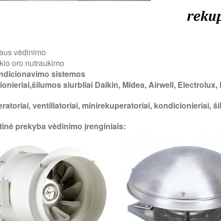
laus vėdinimo
kio oro nutraukimo
ndicionavimo sistemos
onieriai,šilumos siurbliai Daikin, Midea, Airwell, Electrolux, Fu
atoriai, ventiliatoriai, minirekuperatoriai, kondicionieriai, š
tinė prekyba vėdinimo įrenginiais: