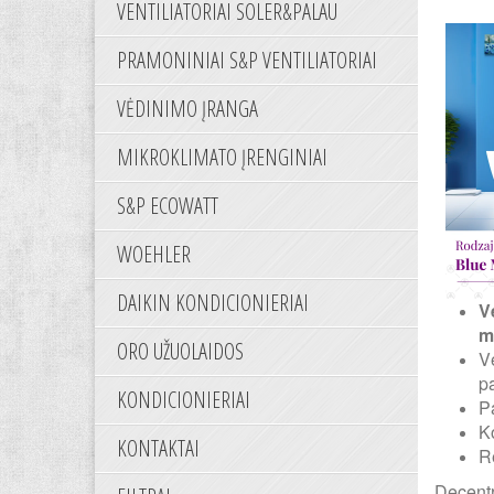
VENTILIATORIAI SOLER&PALAU
PRAMONINIAI S&P VENTILIATORIAI
VĖDINIMO ĮRANGA
MIKROKLIMATO ĮRENGINIAI
S&P ECOWATT
WOEHLER
DAIKIN KONDICIONIERIAI
V
m
ORO UŽUOLAIDOS
V
pa
KONDICIONIERIAI
P
K
KONTAKTAI
R
Decentr