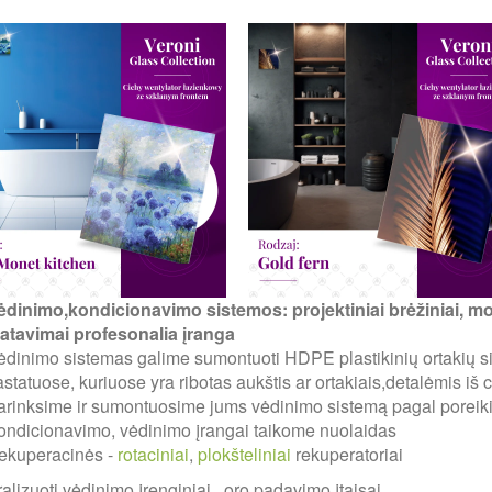
ėdinimo,kondicionavimo sistemos: projektiniai brėžiniai, m
atavimai profesonalia įranga
ėdinimo sistemas galime sumontuoti HDPE plastikinių ortakių s
statuose, kuriuose yra ribotas aukštis ar ortakiais,detalėmis iš
arinksime ir sumontuosime jums vėdinimo sistemą pagal poreikiu
ondicionavimo, vėdinimo įrangai taikome nuolaidas
ekuperacinės -
rotaciniai
,
plokšteliniai
rekuperatoriai
alizuoti vėdinimo įrenginiai , oro padavimo įtaisai