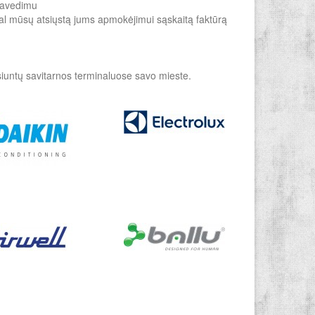
 pavedimu
gal mūsų atsiųstą jums apmokėjimui sąskaitą faktūrą
 siuntų savitarnos terminaluose savo mieste.