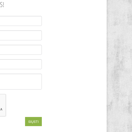
S!
SIŲSTI