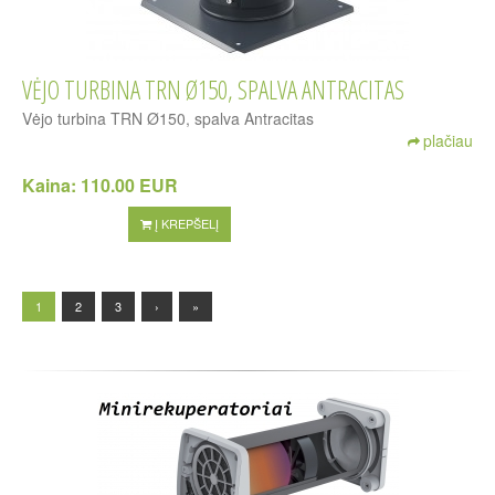
VĖJO TURBINA TRN Ø150, SPALVA ANTRACITAS
Vėjo turbina TRN Ø150, spalva Antracitas
plačiau
Kaina:
110.00 EUR
Į KREPŠELĮ
1
2
3
›
»