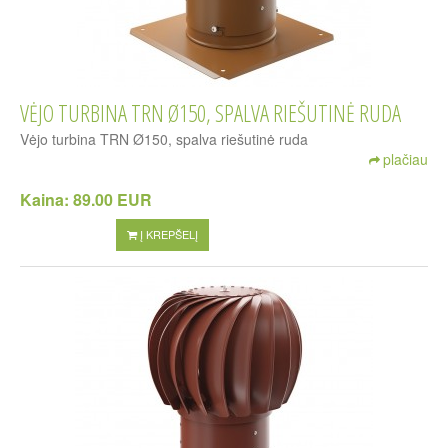
VĖJO TURBINA TRN Ø150, SPALVA RIEŠUTINĖ RUDA
Vėjo turbina TRN Ø150, spalva riešutinė ruda
plačiau
Kaina:
89.00 EUR
Į KREPŠELĮ