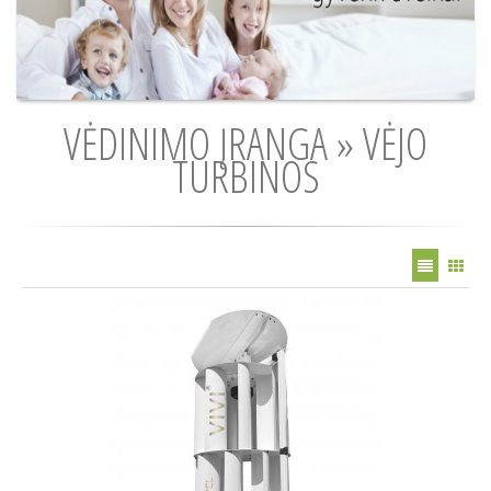
VĖDINIMO ĮRANGA » VĖJO
TURBINOS