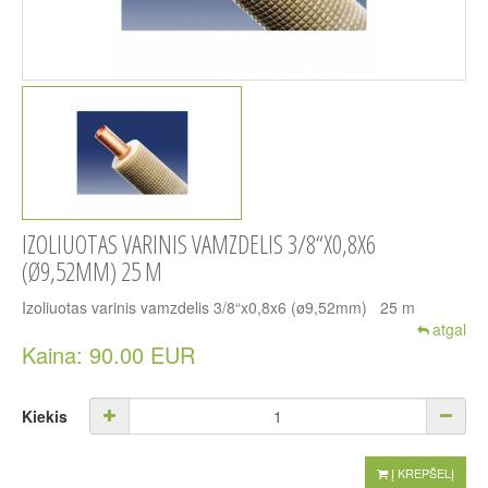
IZOLIUOTAS VARINIS VAMZDELIS 3/8“X0,8X6
(Ø9,52MM) 25 M
Izoliuotas varinis vamzdelis 3/8“x0,8x6 (ø9,52mm) 25 m
atgal
Kaina: 90.00 EUR
Kiekis
Į KREPŠELĮ