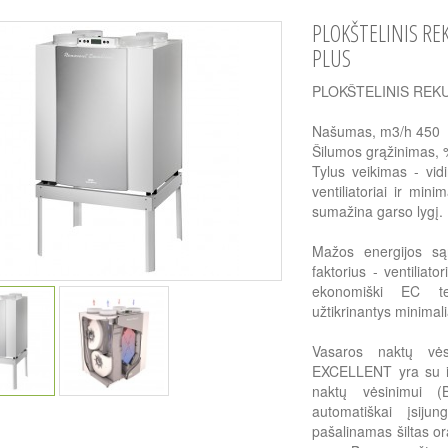
PLOKŠTELINIS RE
PLUS
PLOKŠTELINIS REK
Našumas, m3/h 450
Šilumos grąžinimas,
Tylus veikimas - vidi
ventiliatoriai ir min
sumažina garso lygį.
Mažos energijos sąn
faktorius - ventiliat
ekonomiški EC tech
užtikrinantys minimal
Vasaros naktų vės
EXCELLENT yra su i
naktų vėsinimui (
automatiškai įsij
pašalinamas šiltas ora