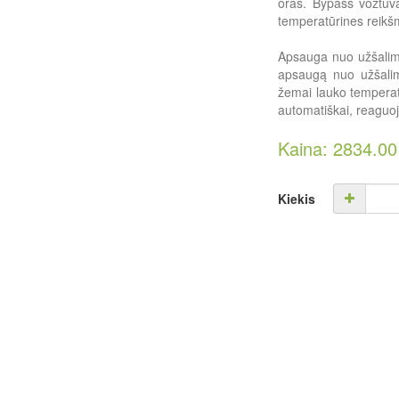
oras. Bypass vožtuvas
temperatūrines reikš
Apsauga nuo užšalimo
apsaugą nuo užšalimo
žemai lauko temperatū
automatiškai, reaguoj
Kaina: 2834.0
Kiekis