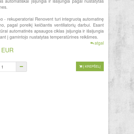
 automatiškai įsijungia ir išsijungia pagal nustatytas
mes.
 - rekuperatoriai Renovent turi integruotą automatinę
, pagal poreikį keičiantis ventiliatorių darbui. Esant
rai automatinės apsaugos ciklas įsijungia ir išsijungia
ant į gamintojo nustatytas temperatūrines reikšmes.
atgal
0 EUR
Į KREPŠELĮ