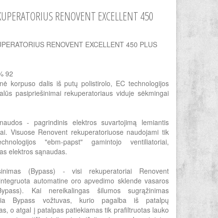
KUPERATORIUS RENOVENT EXCELLENT 450
UPERATORIUS RENOVENT EXCELLENT 450 PLUS
 % 92
nė korpuso dalis iš putų polistirolo, EC technologijos
imalūs pasipriešinimai rekuperatoriaus viduje sėkmingai
audos - pagrindinis elektros suvartojimą lemiantis
oriai. Visuose Renovent rekuperatoriuose naudojami tik
nologijos "ebm-papst" gamintojo ventiliatoriai,
ias elektros sąnaudas.
inimas (Bypass) - visi rekuperatoriai Renovent
ntegruota automatine oro apvedimo sklende vasaros
Bypass). Kai nereikalingas šilumos sugrąžinimas
ungia Bypass vožtuvas, kurio pagalba iš patalpų
s, o atgal į patalpas patiekiamas tik prafiltruotas lauko