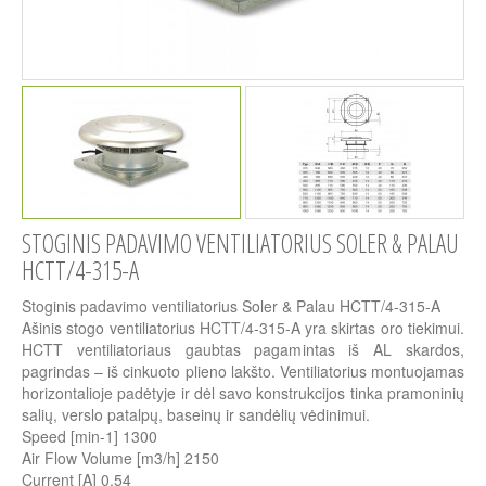
STOGINIS PADAVIMO VENTILIATORIUS SOLER & PALAU
HCTT/4-315-A
Stoginis padavimo ventiliatorius Soler & Palau HCTT/4-315-A
Ašinis stogo ventiliatorius HCTT/4-315-A yra skirtas oro tiekimui.
HCTT ventiliatoriaus gaubtas pagamintas iš AL skardos,
pagrindas – iš cinkuoto plieno lakšto. Ventiliatorius montuojamas
horizontalioje padėtyje ir dėl savo konstrukcijos tinka pramoninių
salių, verslo patalpų, baseinų ir sandėlių vėdinimui.
Speed [min-1] 1300
Air Flow Volume [m3/h] 2150
Current [A] 0.54